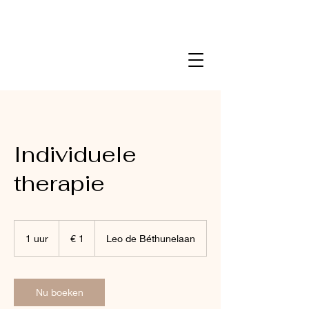
Individuele
therapie
1
euro
1 uur
1
€ 1
Leo de Béthunelaan
u
u
Nu boeken